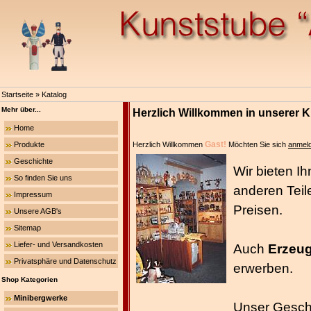
Startseite
»
Katalog
Mehr über...
Herzlich Willkommen in unserer 
Home
Gast!
Produkte
Herzlich Willkommen
Möchten Sie sich
anmel
Geschichte
Wir bieten I
So finden Sie uns
anderen Teil
Impressum
Preisen.
Unsere AGB's
Sitemap
Liefer- und Versandkosten
Auch
Erzeug
Privatsphäre und Datenschutz
erwerben.
Shop Kategorien
Minibergwerke
Unser Geschäf