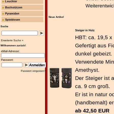
Leuchter
Weiterentwic
Buchstützen
Pyramiden
Neue Artikel
Spieldosen
Suche
Steiger in Holz
HBT: ca. 19,5 x
Erweiterte Suche »
Gefertigt aus F
Willkommen zurück!
eMail-Adresse:
dunkel gebeizt.
Passwort:
Verwendete Mine
Amethyst.
Passwort vergessen?
Der Steiger ist
ca. 9 cm groß.
Er ist in natur o
(handbemalt) erh
ab 42,50 EUR