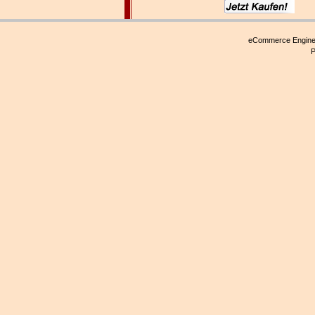
eCommerce Engin
P