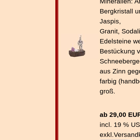
Mineralien: A
Bergkristall 
Jaspis,
Granit, Sodal
Edelsteine w
Bestückung v
Schneeberger
aus Zinn gego
farbig (hand
groß.
ab 29,00 EU
incl. 19 % U
exkl.
Versand